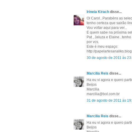
Irineia Kirach
disse...
Oi Carol...Parabéns as selec
tenho certeza que sairão lin
Vou voltar aqui para ver...
E quem sabe na próxima sele
Pat , Jaluza e Elaine...tenh
por vcs.
Este é meu espaço:
http://papelartesanaliks.bl
30 de agosto de 2011 às 23
Marcilia Reis
disse...
Ha eu vi agora e quero part
Beijos
Marcilia
marcilia@bol.com.br
31 de agosto de 2011 às 19
Marcilia Reis
disse...
Ha eu vi agora e quero part
Beijos