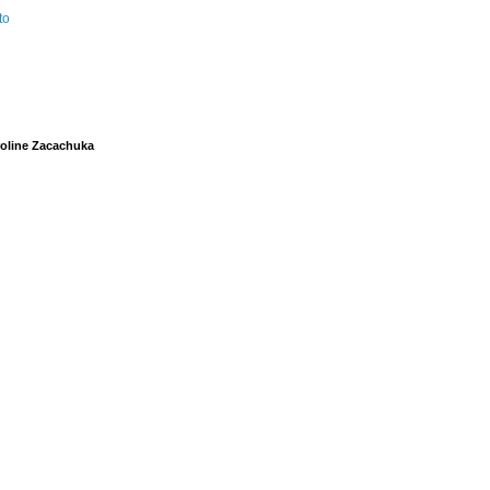
to
oline Zacachuka