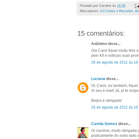
Postado por
Caroline
às
15:35
Marcadores:
Cri Cortes e Recortes
,
ti
15 comentários:
Anônimo disse...
Ola Carol fiquei muito feliz 
pelo Kit e noticias suas pr
26 de agosto de 2011 às 16
Luciana
disse...
Oi, Carol, eu também, fiquei 
Vi seu e-mail! Já, já te resp
Beijos e obrigada!
26 de agosto de 2011 às 16
Camila Gomes
disse...
Oi caroline, muito obrigada
praticamente do outro lad