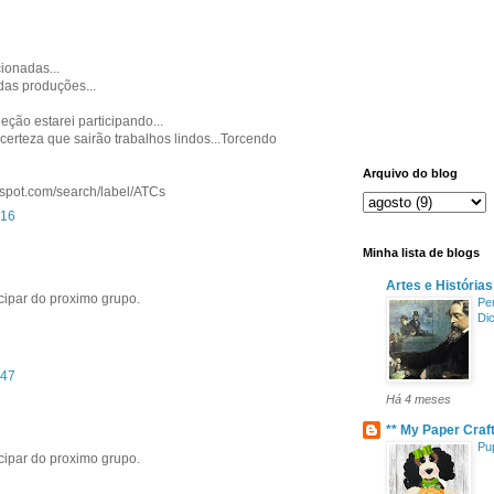
ionadas...
das produções...
ção estarei participando...
o certeza que sairão trabalhos lindos...Torcendo
Arquivo do blog
ogspot.com/search/label/ATCs
:16
Minha lista de blogs
Artes e História
icipar do proximo grupo.
Pe
Di
:47
Há 4 meses
** My Paper Craf
Pu
icipar do proximo grupo.