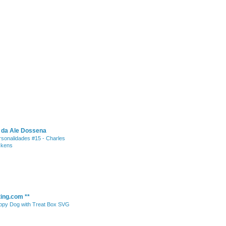
s da Ale Dossena
rsonalidades #15 - Charles
ckens
ting.com **
ppy Dog with Treat Box SVG