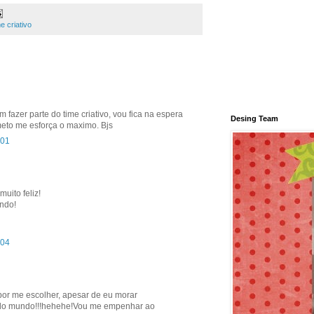
me criativo
em fazer parte do time criativo, vou fica na espera
Desing Team
ometo me esforça o maximo. Bjs
:01
muito feliz!
ondo!
:04
 por me escolher, apesar de eu morar
o do mundo!!!hehehe!Vou me empenhar ao