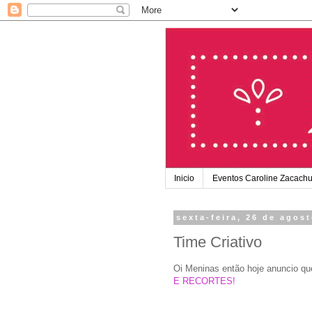
Inicio
Eventos Caroline Zacach
sexta-feira, 26 de agos
Time Criativo
Oi Meninas então hoje anuncio qu
E RECORTES!