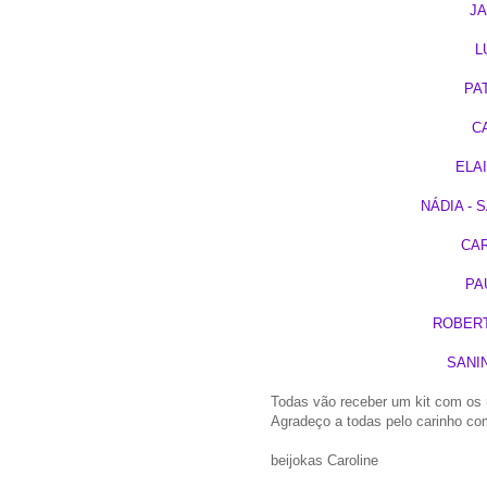
JA
L
PA
C
ELAI
NÁDIA -
CAR
PA
ROBERT
SANI
Todas vão receber um kit com os 
Agradeço a todas pelo carinho com
beijokas Caroline