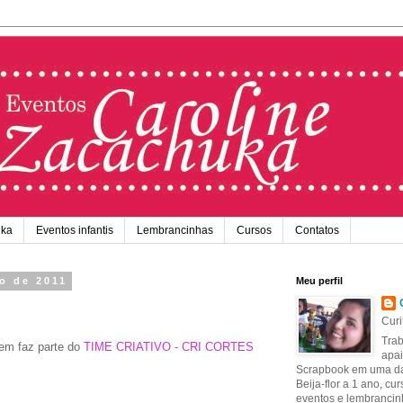
uka
Eventos infantis
Lembrancinhas
Cursos
Contatos
to de 2011
Meu perfil
Curi
Trab
em faz parte do
TIME CRIATIVO - CRI CORTES
apai
Scrapbook em uma das
Beija-flor a 1 ano, c
eventos e lembranci