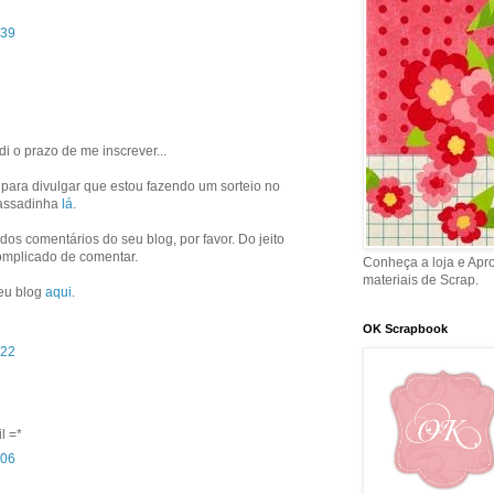
:39
i o prazo de me inscrever...
 para divulgar que estou fazendo um sorteio no
passadinha
lá
.
os comentários do seu blog, por favor. Do jeito
omplicado de comentar.
Conheça a loja e Apr
materiais de Scrap.
meu blog
aqui
.
OK Scrapbook
:22
l =*
:06