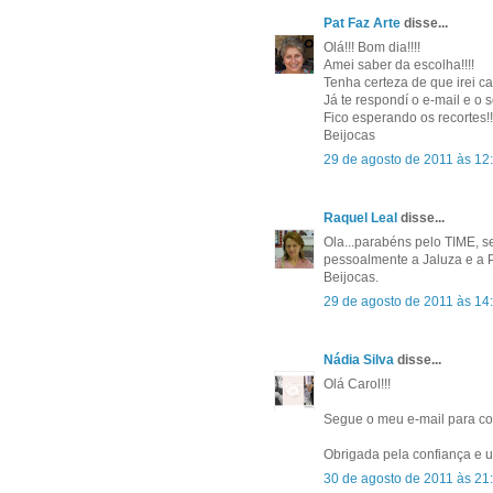
Pat Faz Arte
disse...
Olá!!! Bom dia!!!!
Amei saber da escolha!!!!
Tenha certeza de que irei ca
Já te respondí o e-mail e o s
Fico esperando os recortes!!
Beijocas
29 de agosto de 2011 às 12
Raquel Leal
disse...
Ola...parabéns pelo TIME, 
pessoalmente a Jaluza e a P
Beijocas.
29 de agosto de 2011 às 14
Nádia Silva
disse...
Olá Carol!!!
Segue o meu e-mail para co
Obrigada pela confiança e 
30 de agosto de 2011 às 21