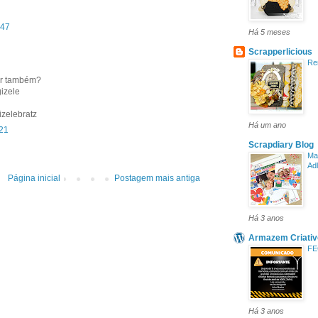
:47
Há 5 meses
Scrapperlicious
Re
par também?
izele
izelebratz
Há um ano
:21
Scrapdiary Blog
Ma
Adl
Página inicial
Postagem mais antiga
Há 3 anos
Armazem Criativ
FE
Há 3 anos