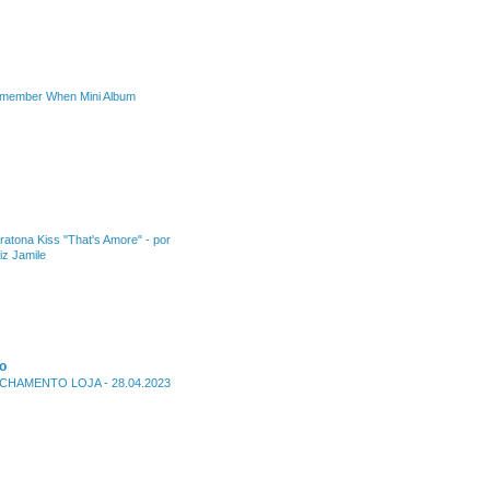
member When Mini Album
ratona Kiss "That's Amore" - por
iz Jamile
o
CHAMENTO LOJA - 28.04.2023